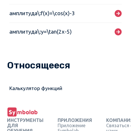
амплитуда\:f(x)=\cos(x)-3
амплитуда\:y=\tan(2x-5)
Относящееся
Калькулятор функций
ИНСТРУМЕНТЫ
ПРИЛОЖЕНИЯ
КОМПАНИ
ДЛЯ
Приложение
Связаться 
ОБУЧЕНИЯ
Symbolab
нами