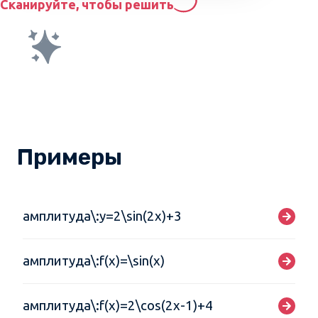
Сканируйте, чтобы решить
Примеры
амплитуда\:y=2\sin(2x)+3
амплитуда\:f(x)=\sin(x)
амплитуда\:f(x)=2\cos(2x-1)+4