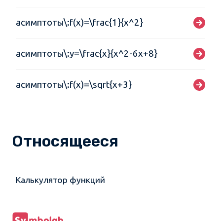
асимптоты\:f(x)=\frac{1}{x^2}
асимптоты\:y=\frac{x}{x^2-6x+8}
асимптоты\:f(x)=\sqrt{x+3}
Относящееся
Калькулятор функций