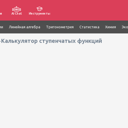
ия
AI Chat
Инструменты
ии
Линейная алгебра
Тригонометрия
Статистика
Химия
Эк
Калькулятор ступенчатых функций
>