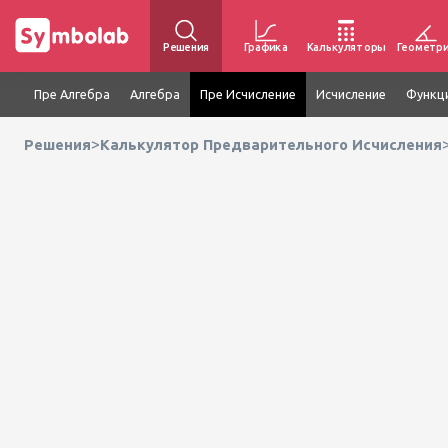
Решения
Графика
Калькуляторы
Геометр
Пре Алгебра
Алгебра
Пре Исчисление
Исчисление
Функц
>
Решения
Калькулятор Предварительного Исчисления