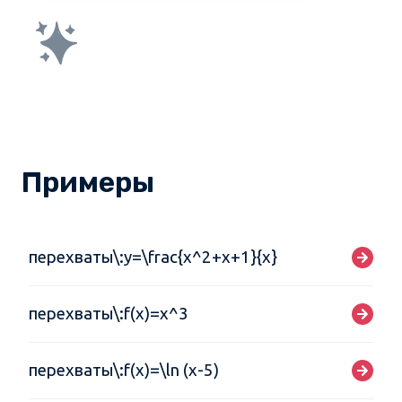
Примеры
перехваты\:y=\frac{x^2+x+1}{x}
перехваты\:f(x)=x^3
перехваты\:f(x)=\ln (x-5)