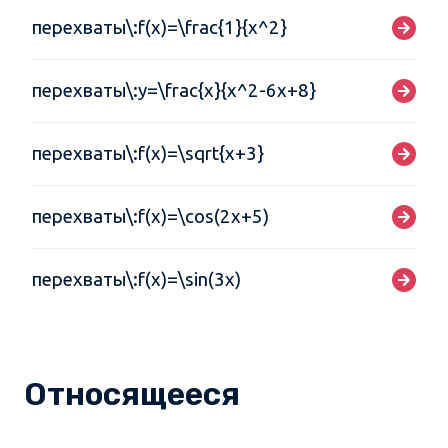
перехваты\:f(x)=\frac{1}{x^2}
перехваты\:y=\frac{x}{x^2-6x+8}
перехваты\:f(x)=\sqrt{x+3}
перехваты\:f(x)=\cos(2x+5)
перехваты\:f(x)=\sin(3x)
Относящееся