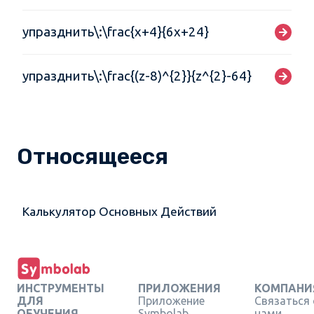
упразднить\:\frac{x+4}{6x+24}
упразднить\:\frac{(z-8)^{2}}{z^{2}-64}
Относящееся
Калькулятор Основных Действий
ИНСТРУМЕНТЫ
ПРИЛОЖЕНИЯ
КОМПАНИ
ДЛЯ
Приложение
Связаться 
ОБУЧЕНИЯ
Symbolab
нами