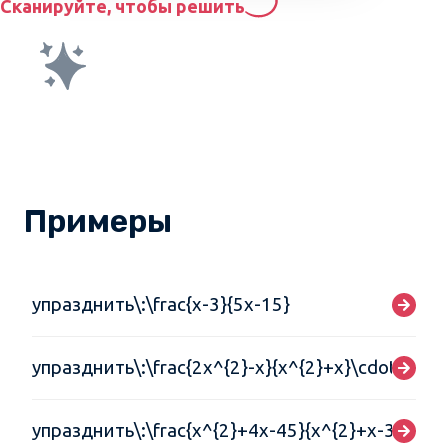
Сканируйте, чтобы решить
Примеры
упразднить\:\frac{x-3}{5x-15}
упразднить\:\frac{2x^{2}-x}{x^{2}+x}\cdot\frac{
упразднить\:\frac{x^{2}+4x-45}{x^{2}+x-30}