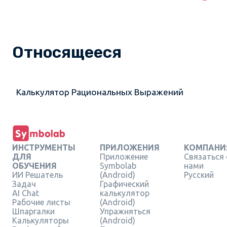
Относящееся
Калькулятор Рациональных Выражений
ИНСТРУМЕНТЫ
ПРИЛОЖЕНИЯ
КОМПАНИ
ДЛЯ
Приложение
Связаться 
ОБУЧЕНИЯ
Symbolab
нами
ИИ Решатель
(Android)
Русский
Задач
Графический
AI Chat
калькулятор
Рабочие листы
(Android)
Шпаргалки
Упражняться
Калькуляторы
(Android)