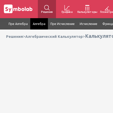
Решения
Графика
Калькуляторы
Геометр
Пре Алгебра
Алгебра
Пре Исчисление
Исчисление
Функц
Калькулят
>
>
Решения
Алгебраический Калькулятор