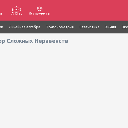
ия
AI Chat
Инструменты
ии
Линейная алгебра
Тригонометрия
Статистика
Химия
Эк
ор Сложных Неравенств