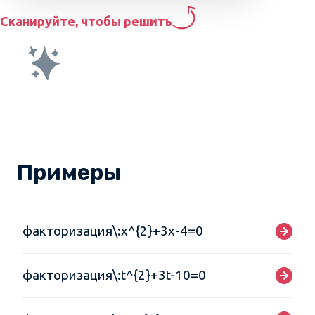
Сканируйте, чтобы решить
Примеры
факторизация\:x^{2}+3x-4=0
факторизация\:t^{2}+3t-10=0