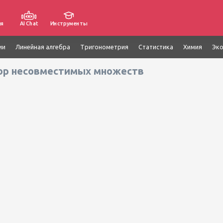
ия
AI Chat
Инструменты
ии
Линейная алгебра
Тригонометрия
Статистика
Химия
Эк
ор несовместимых множеств