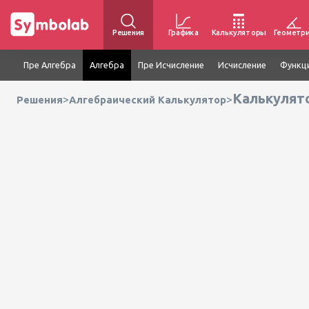
Решения
Графика
Калькуляторы
Геометр
Пре Алгебра
Алгебра
Пре Исчисление
Исчисление
Функц
Калькулят
>
>
Решения
Алгебраический Калькулятор