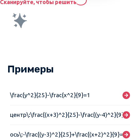
Сканируйте, чтобы решить
Примеры
\frac{y^2}{25}-\frac{x^2}{9}=1
центр\:\frac{(x+3)^2}{25}-\frac{(y-4)^2}{9}=1
ось\:-\frac{(y-3)^2}{25}+\frac{(x+2)^2}{9}=1