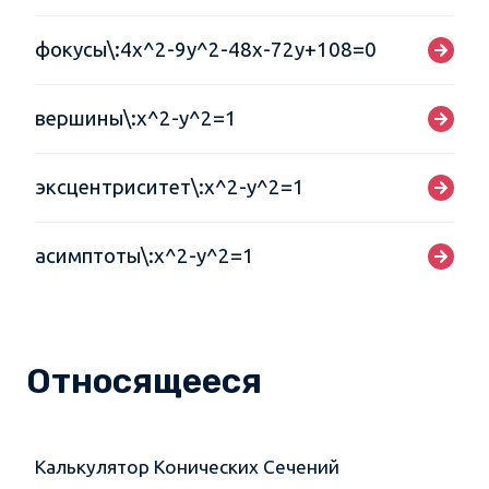
фокусы\:4x^2-9y^2-48x-72y+108=0
вершины\:x^2-y^2=1
эксцентриситет\:x^2-y^2=1
асимптоты\:x^2-y^2=1
Относящееся
Калькулятор Конических Сечений