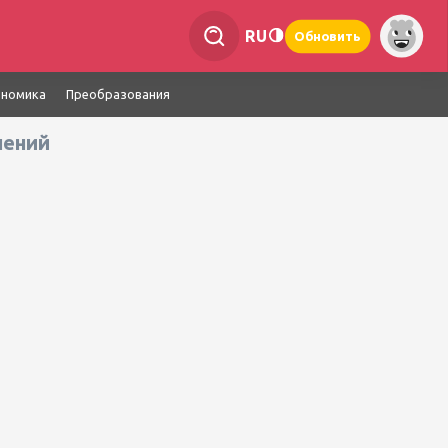
RU
Обновить
ономика
Преобразования
нений