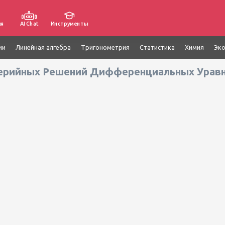
ия
AI Chat
Инструменты
ии
Линейная алгебра
Тригонометрия
Статистика
Химия
Эк
Серийных Решений Дифференциальных Урав