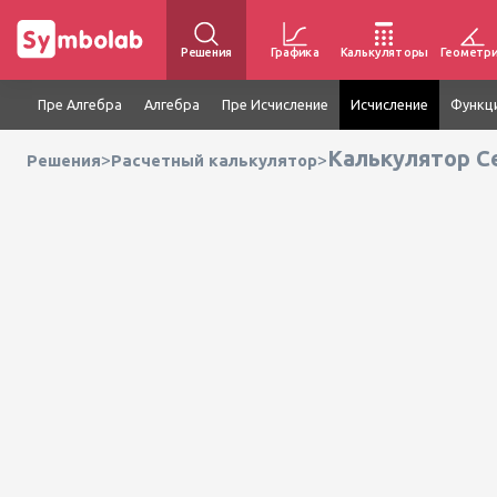
Решения
Графика
Калькуляторы
Геометр
Пре Алгебра
Алгебра
Пре Исчисление
Исчисление
Функц
Калькулятор 
>
>
Решения
Расчетный калькулятор