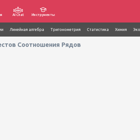
ия
AI Chat
Инструменты
ии
Линейная алгебра
Тригонометрия
Статистика
Химия
Эк
естов Соотношения Рядов