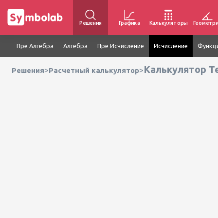
Решения
Графика
Калькуляторы
Геометр
Пре Алгебра
Алгебра
Пре Исчисление
Исчисление
Функц
Калькулятор Т
>
>
Решения
Расчетный калькулятор