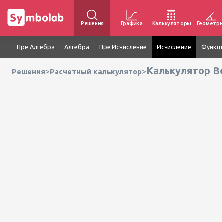
Решения
Графика
Калькуляторы
Геометр
Пре Алгебра
Алгебра
Пре Исчисление
Исчисление
Функц
Калькулятор В
>
>
Решения
Расчетный калькулятор