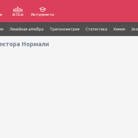
ия
AI Chat
Инструменты
ии
Линейная алгебра
Тригонометрия
Статистика
Химия
Эк
ектора Нормали