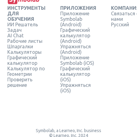
ИНСТРУМЕНТЫ
ПРИЛОЖЕНИЯ
КОМПАНИ
ДЛЯ
Приложение
Связаться 
ОБУЧЕНИЯ
Symbolab
нами
ИИ Решатель
(Android)
Русский
Задач
Графический
AI Chat
калькулятор
Рабочие листы
(Android)
Шпаргалки
Упражняться
Калькуляторы
(Android)
Графический
Приложение
калькулятор
Symbolab (iOS)
Калькулятор по
Графический
Геометрии
калькулятор
Проверить
(iOS)
решение
Упражняться
(iOS)
Symbolab, a Learneo, Inc. business
© Learneo, Inc. 2024