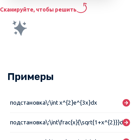
Сканируйте, чтобы решить
Примеры
подстановка\:\int x^{2}e^{3x}dx
подстановка\:\int\frac{x}{\sqrt{1+x^{2}}}dx