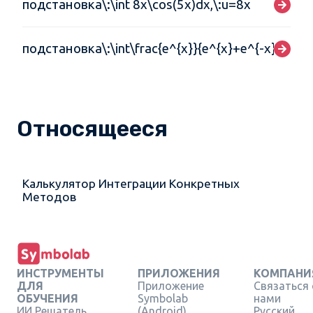
подстановка\:\int 8x\cos(5x)dx,\:u=8x
подстановка\:\int\frac{e^{x}}{e^{x}+e^{-x}}dx,\:
Относящееся
Калькулятор Интеграции Конкретных
Методов
ИНСТРУМЕНТЫ
ПРИЛОЖЕНИЯ
КОМПАНИ
ДЛЯ
Приложение
Связаться 
ОБУЧЕНИЯ
Symbolab
нами
ИИ Решатель
(Android)
Русский