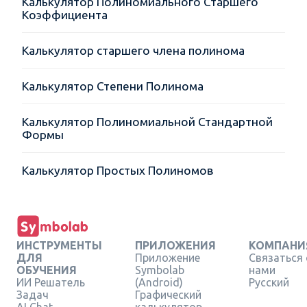
Калькулятор Полиномиального Старшего
Коэффициента
Калькулятор старшего члена полинома
Калькулятор Степени Полинома
Калькулятор Полиномиальной Стандартной
Формы
Калькулятор Простых Полиномов
ИНСТРУМЕНТЫ
ПРИЛОЖЕНИЯ
КОМПАНИ
ДЛЯ
Приложение
Связаться 
ОБУЧЕНИЯ
Symbolab
нами
ИИ Решатель
(Android)
Русский
Задач
Графический